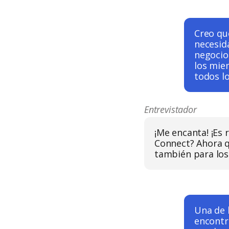
Creo qu
necesida
negocio
los mie
todos l
Entrevistador
¡Me encanta! ¡Es 
Connect? Ahora q
también para los
Una de 
encontr