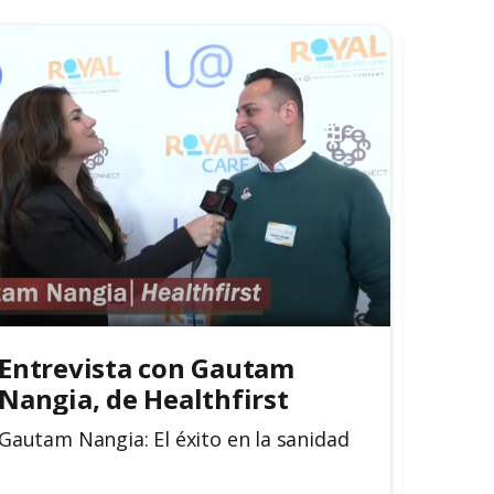
Entrevista con Gautam 
Entr
Nangia, de Healthfirst
Roya
Gautam Nangia: El éxito en la sanidad
Opinió
Admisi