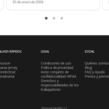
25 de enero de 2024
NLACES RÁPIDOS
LEGAL
SOCIAL
issouri
Condiciones de uso
Quiénes somo
ueva Jersey
Política de privacidad
Blog
onnecticut
Aviso conjunto de
FAQ y Ayuda
ensilvania
confidencialidad HIPAA
Prensa y premi
Derechos y
responsabilidades de los
trabajadores
Emerest Health LLC