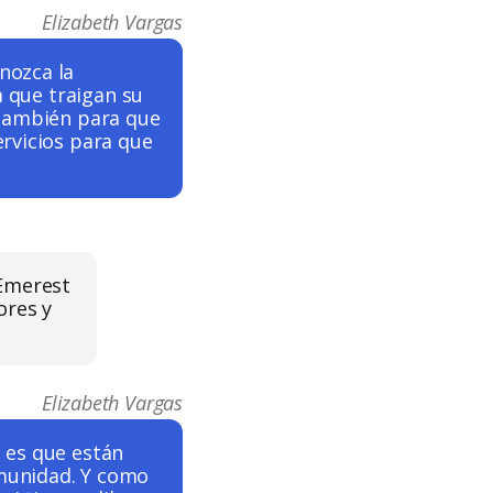
Elizabeth Vargas
nozca la
a que traigan su
 también para que
rvicios para que
 Emerest
ores y
Elizabeth Vargas
 es que están
munidad. Y como