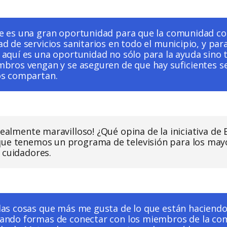
e es una gran oportunidad para que la comunidad co
d de servicios sanitarios en todo el municipio, y par
 aquí es una oportunidad no sólo para la ayuda sino
mbros vengan y se aseguren de que hay suficientes se
os compartan.
realmente maravilloso! ¿Qué opina de la iniciativa de
ue tenemos un programa de televisión para los may
 cuidadores.
las cosas que más me gusta de lo que están haciendo
ando formas de conectar con los miembros de la co