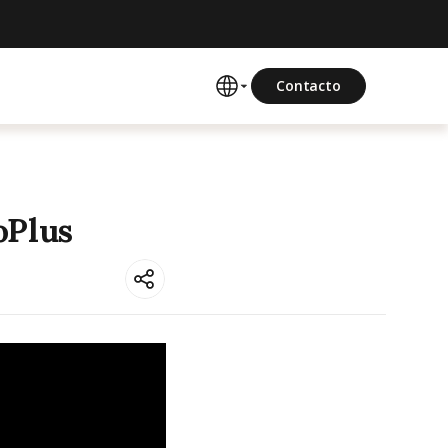
Contacto
oPlus