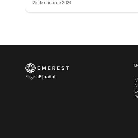
25 de enero de 2024
E
English
Español
M
N
C
P