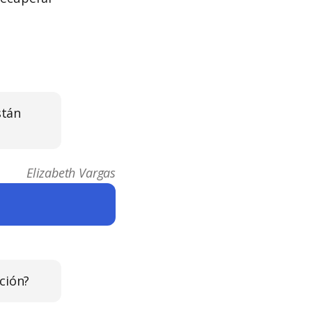
stán
Elizabeth Vargas
ción?