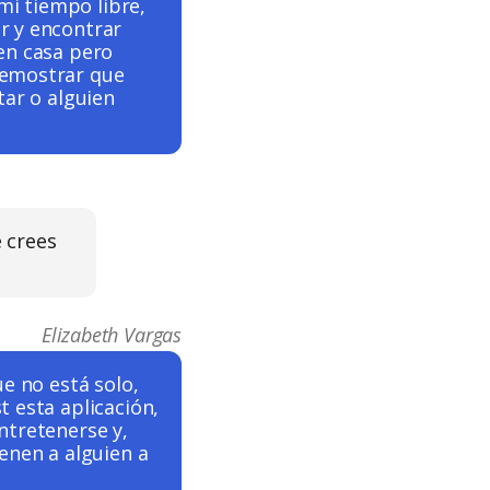
i tiempo libre,
r y encontrar
en casa pero
demostrar que
tar o alguien
 crees
Elizabeth Vargas
e no está solo,
 esta aplicación,
ntretenerse y,
enen a alguien a