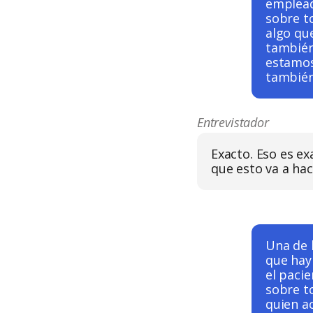
emplead
sobre t
algo qu
también
estamos
también
Entrevistador
Exacto. Eso es e
que esto va a ha
Una de l
que hay
el paci
sobre t
quien ac