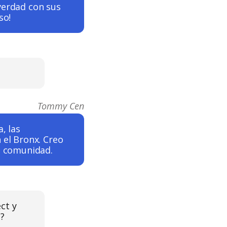
verdad con sus
so!
Tommy Cen
, las
 el Bronx. Creo
ta comunidad.
ct y
d?