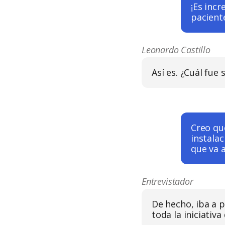
¡Es inc
paciente
Leonardo Castillo
Así es. ¿Cuál fue
Creo qu
instalac
que va a
Entrevistador
De hecho, iba a 
toda la iniciativ