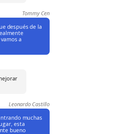
Tommy Cen
que después de la
realmente
 vamos a
mejorar
Leonardo Castillo
 centrando muchas
ugar, esta
ente bueno