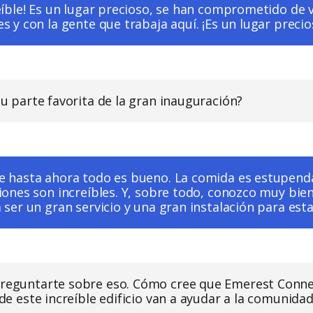
reíble! Es un lugar precioso, se han comprometido de 
s y con la gente que trabaja aquí. ¡Es un lugar precio
 su parte favorita de la gran inauguración?
e hasta ahora todo es bueno. La comida es estupenda
iones son increíbles. Y, sobre todo, conozco muy bien
 ser un gran servicio y una gran instalación para es
preguntarte sobre eso. Cómo cree que Emerest Conne
a de este increíble edificio van a ayudar a la comunida