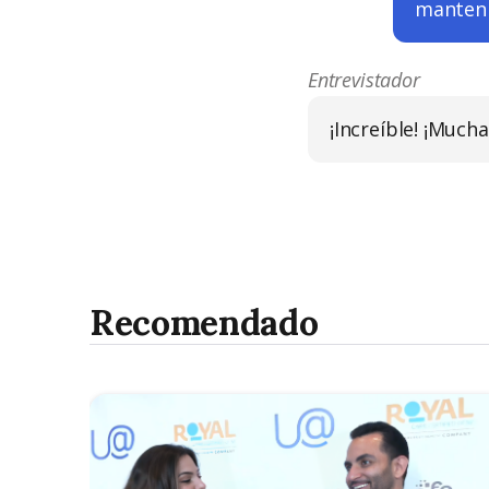
manteni
Entrevistador
¡Increíble! ¡Much
Recomendado