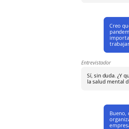
Creo qu
pandemi
importa
trabaja
Entrevistador
Sí, sin duda. ¿Y 
la salud mental d
Bueno, 
organiz
empresa