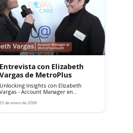
Entrevista con Elizabeth 
Entr
Vargas de MetroPlus
Nang
Unlocking Insights con Elizabeth
Gautam
Vargas - Account Manager en
MetroPlus
25 de enero de 2024
25 de en