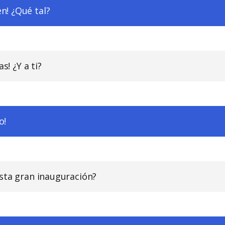
n! ¿Qué tal?
s! ¿Y a ti?
o!
sta gran inauguración?